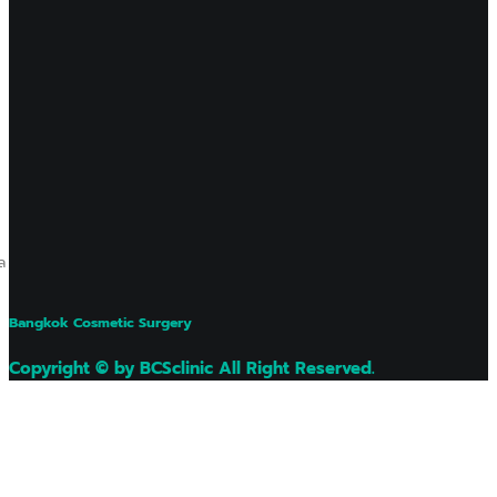
ล
Bangkok Cosmetic Surgery
Copyright © by BCSclinic All Right Reserved.